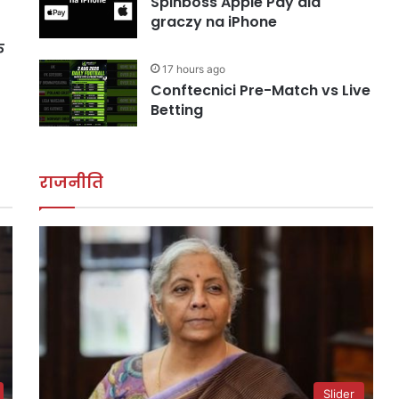
Spinboss Apple Pay dla
graczy na iPhone
े
17 hours ago
Conftecnici Pre-Match vs Live
Betting
राजनीति
Slider