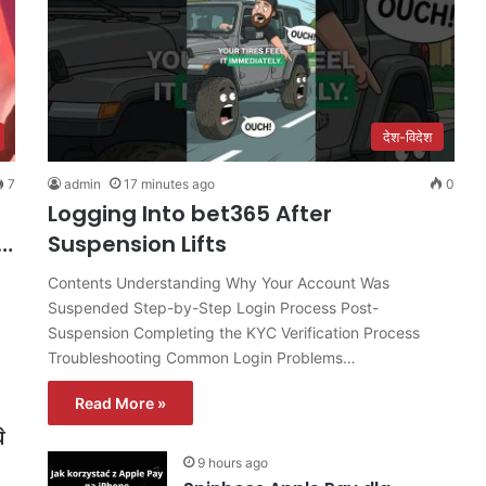
देश-विदेश
7
admin
17 minutes ago
0
Logging Into bet365 After
त…
Suspension Lifts
Contents Understanding Why Your Account Was
Suspended Step-by-Step Login Process Post-
Suspension Completing the KYC Verification Process
Troubleshooting Common Login Problems…
Read More »
े
9 hours ago