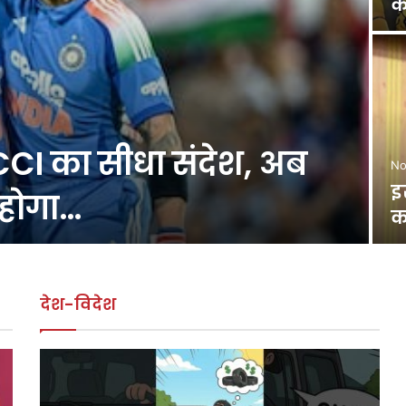
क
CI का सीधा संदेश, अब
No
इ
 होगा…
क
देश-विदेश