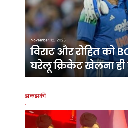
November 12, 2025
विराट और रोहित को BC
मोड़, एक
घरेलू क्रिकेट खेलना ही
…
झकझकी