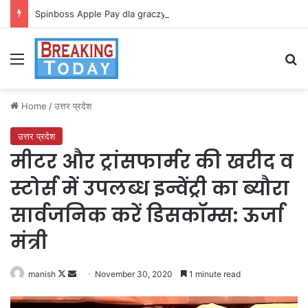
Spinboss Apple Pay dla graczy na iPhone
Menu
Se
Home
/
उत्तर प्रदेश
उत्तर प्रदेश
मीटर और ट्रांसफार्मर की खरीद व
स्टोर्स में उपलब्ध इन्वेंट्री का ब्यौरा
सार्वजनिक करें डिसकॉम्स: ऊर्जा
मंत्री
Follow
Send
manish
November 30, 2020
1 minute read
on
an
X
email