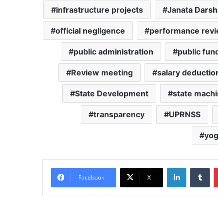
infrastructure projects
Janata Dars
official negligence
performance rev
public administration
public fun
Review meeting
salary deductio
State Development
state mach
transparency
UPRNSS
yog
LinkedIn
Tu
Facebook
X