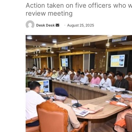
Action taken on five officers who w
review meeting
Send
Desk Desk
August 25, 2025
an
email