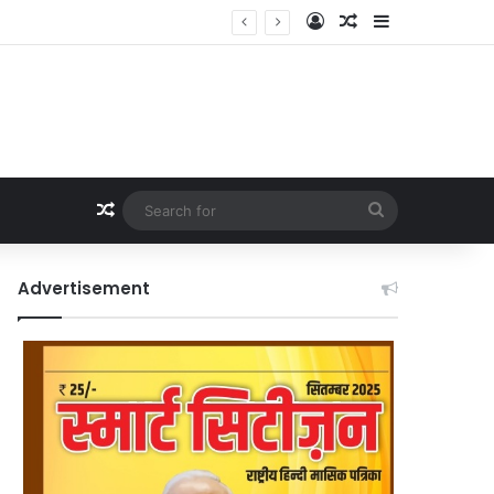
Log In
Random Article
Sidebar
Random Article
Search
for
Advertisement