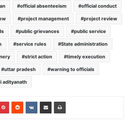
han
official absenteeism
official conduct
iew
project management
project review
ds
public grievances
public service
n
service rules
State administration
inery
strict action
timely execution
uttar pradesh
warning to officials
i adityanath
mblr
Pinterest
Reddit
VKontakte
Share via Email
Print