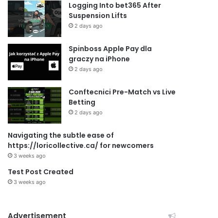
Logging Into bet365 After
Suspension Lifts
2 days ago
Spinboss Apple Pay dla
graczy na iPhone
2 days ago
Conftecnici Pre-Match vs Live
Betting
2 days ago
Navigating the subtle ease of
https://loricollective.ca/ for newcomers
3 weeks ago
Test Post Created
3 weeks ago
Advertisement