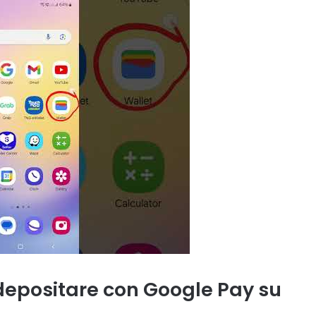
epositare con Google Pay su