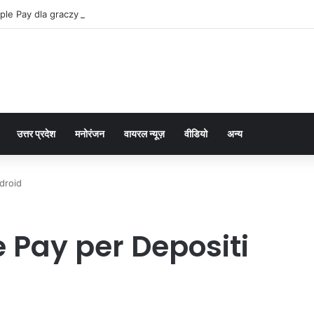
ple Pay dla graczy na iPhone
उत्तर प्रदेश
मनोरंजन
वायरल न्यूज़
वीडियो
अन्य
droid
 Pay per Depositi