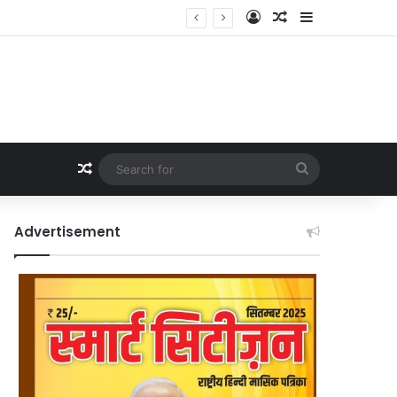
Log In
Random Article
Sidebar
Random Article
Search
for
Advertisement