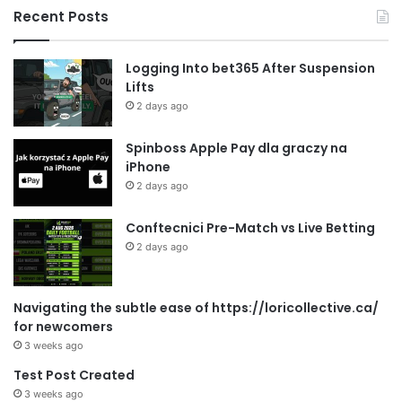
Recent Posts
Logging Into bet365 After Suspension
Lifts
2 days ago
Spinboss Apple Pay dla graczy na
iPhone
2 days ago
Conftecnici Pre-Match vs Live Betting
2 days ago
Navigating the subtle ease of https://loricollective.ca/
for newcomers
3 weeks ago
Test Post Created
3 weeks ago