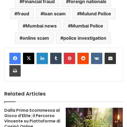
Financial fraud
foreign nationals
fraud
loan scam
Mulund Police
Mumbai news
Mumbai Police
online scam
police investigation
LinkedIn
Tumblr
Pinterest
Reddit
VKontakte
Share via Email
Print
Related Articles
Dalla Prima Scommessa al
Gioco d’Elite: il Percorso
Vincente su Piattaforme di
Casinò Online