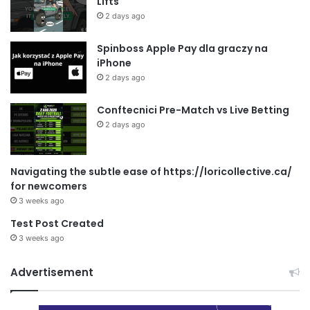
Lifts
2 days ago
Spinboss Apple Pay dla graczy na
iPhone
2 days ago
Conftecnici Pre-Match vs Live Betting
2 days ago
Navigating the subtle ease of https://loricollective.ca/
for newcomers
3 weeks ago
Test Post Created
3 weeks ago
Advertisement