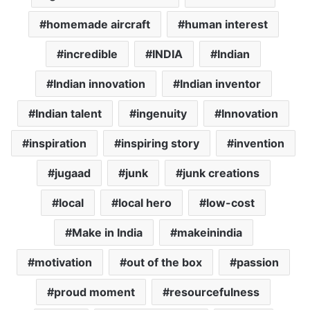
homemade aircraft
human interest
incredible
INDIA
Indian
Indian innovation
Indian inventor
Indian talent
ingenuity
Innovation
inspiration
inspiring story
invention
jugaad
junk
junk creations
local
local hero
low-cost
Make in India
makeinindia
motivation
out of the box
passion
proud moment
resourcefulness