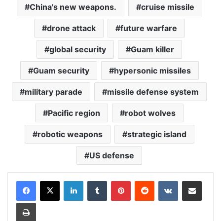
China's new weapons.
cruise missile
drone attack
future warfare
global security
Guam killer
Guam security
hypersonic missiles
military parade
missile defense system
Pacific region
robot wolves
robotic weapons
strategic island
US defense
LinkedIn
Tumblr
Pinterest
Reddit
VKontakte
Share via Email
Print