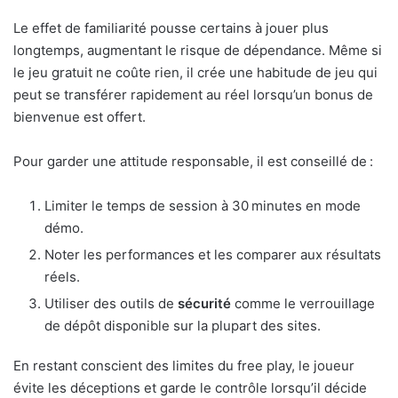
Le effet de familiarité pousse certains à jouer plus
longtemps, augmentant le risque de dépendance. Même si
le jeu gratuit ne coûte rien, il crée une habitude de jeu qui
peut se transférer rapidement au réel lorsqu’un bonus de
bienvenue est offert.
Pour garder une attitude responsable, il est conseillé de :
Limiter le temps de session à 30 minutes en mode
démo.
Noter les performances et les comparer aux résultats
réels.
Utiliser des outils de
sécurité
comme le verrouillage
de dépôt disponible sur la plupart des sites.
En restant conscient des limites du free play, le joueur
évite les déceptions et garde le contrôle lorsqu’il décide