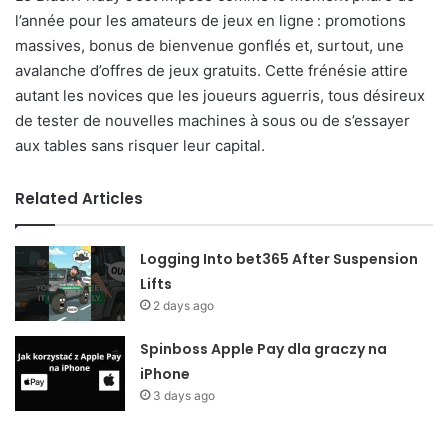
l’année pour les amateurs de jeux en ligne : promotions
massives, bonus de bienvenue gonflés et, surtout, une
avalanche d’offres de jeux gratuits. Cette frénésie attire
autant les novices que les joueurs aguerris, tous désireux
de tester de nouvelles machines à sous ou de s’essayer
aux tables sans risquer leur capital.
Related Articles
Logging Into bet365 After Suspension
Lifts
2 days ago
Spinboss Apple Pay dla graczy na
iPhone
3 days ago