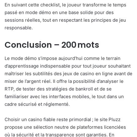
En suivant cette checklist, le joueur transforme le temps
passé en mode démo en une base solide pour des
sessions réelles, tout en respectant les principes de jeu
responsable.
Conclusion – 200 mots
Le mode démo s’impose aujourd’hui comme le terrain
d’apprentissage indispensable pour tout joueur souhaitant
maîtriser les subtilités des jeux de casino en ligne avant de
miser de l’argent réel. Il offre la possibilité d’analyser le
RTP, de tester des stratégies de bankroll et de se
familiariser avec les interfaces mobiles, le tout dans un
cadre sécurisé et réglementé.
Choisir un casino fiable reste primordial ; le site Pluzz
propose une sélection neutre de plateformes licenciées
où la sécurité et la transparence sont garanties. En