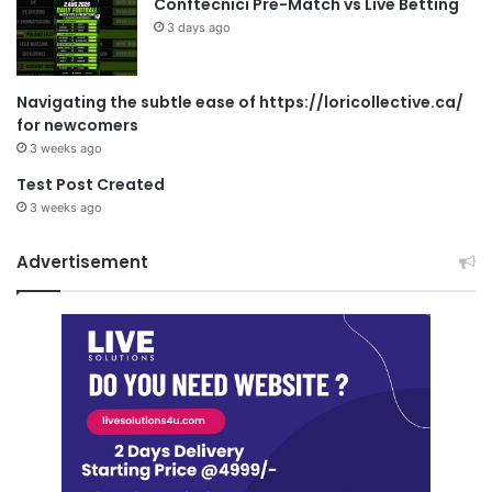
Conftecnici Pre-Match vs Live Betting
3 days ago
Navigating the subtle ease of https://loricollective.ca/
for newcomers
3 weeks ago
Test Post Created
3 weeks ago
Advertisement