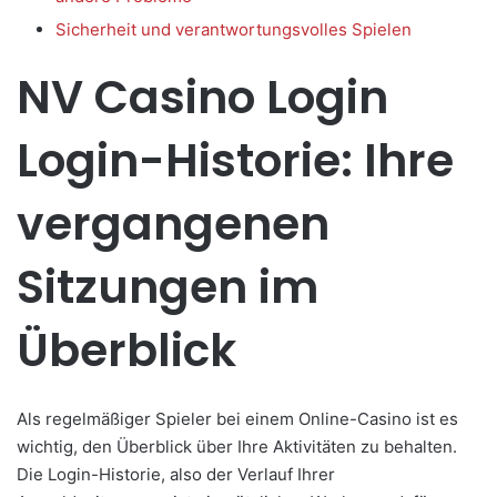
Sicherheit und verantwortungsvolles Spielen
NV Casino Login
Login-Historie: Ihre
vergangenen
Sitzungen im
Überblick
Als regelmäßiger Spieler bei einem Online-Casino ist es
wichtig, den Überblick über Ihre Aktivitäten zu behalten.
Die Login-Historie, also der Verlauf Ihrer