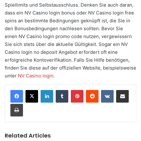
Spiellimits und Selbstausschluss. Denken Sie auch daran,
dass ein NV Casino login bonus oder NV Casino login free
spins an bestimmte Bedingungen geknüpft ist, die Sie in
den Bonusbedingungen nachlesen sollten. Bevor Sie
einen NV Casino login promo code nutzen, vergewissern
Sie sich stets über die aktuelle Gültigkeit. Sogar ein NV
Casino login no deposit Angebot erfordert oft eine
erfolgreiche Kontoverifikation. Falls Sie Hilfe benötigen,
finden Sie diese auf der offiziellen Website, beispielsweise
unter
NV Casino login
.
LinkedIn
Tumblr
Pinterest
Reddit
VKontakte
Share via Email
Print
Related Articles