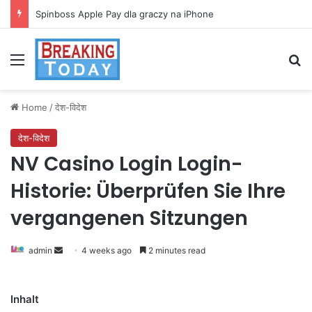
Spinboss Apple Pay dla graczy na iPhone
Menu
Se
Home
/
देश-विदेश
देश-विदेश
NV Casino Login Login-
Historie: Überprüfen Sie Ihre
vergangenen Sitzungen
Send
admin
4 weeks ago
2 minutes read
an
email
Inhalt