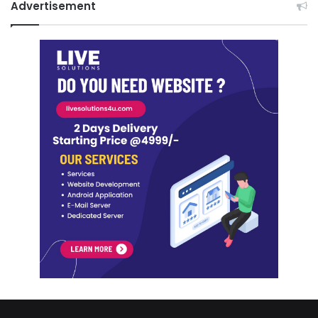
Advertisement