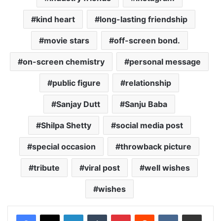
kind heart
long-lasting friendship
movie stars
off-screen bond.
on-screen chemistry
personal message
public figure
relationship
Sanjay Dutt
Sanju Baba
Shilpa Shetty
social media post
special occasion
throwback picture
tribute
viral post
well wishes
wishes
LinkedIn
Tumblr
Pinterest
Reddit
VKontakte
Share via Email