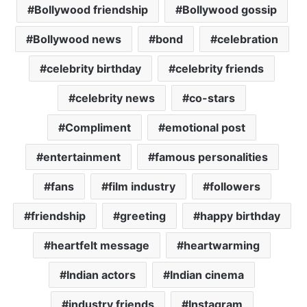
Bollywood friendship
Bollywood gossip
Bollywood news
bond
celebration
celebrity birthday
celebrity friends
celebrity news
co-stars
Compliment
emotional post
entertainment
famous personalities
fans
film industry
followers
friendship
greeting
happy birthday
heartfelt message
heartwarming
Indian actors
Indian cinema
industry friends
Instagram