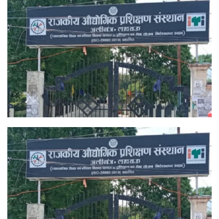
X
email