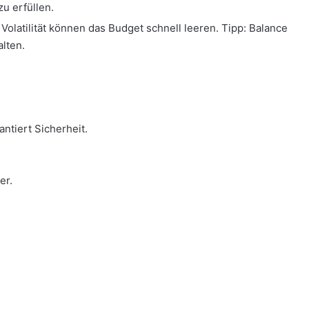
u erfüllen.
r Volatilität können das Budget schnell leeren. Tipp: Balance
alten.
ntiert Sicherheit.
er.