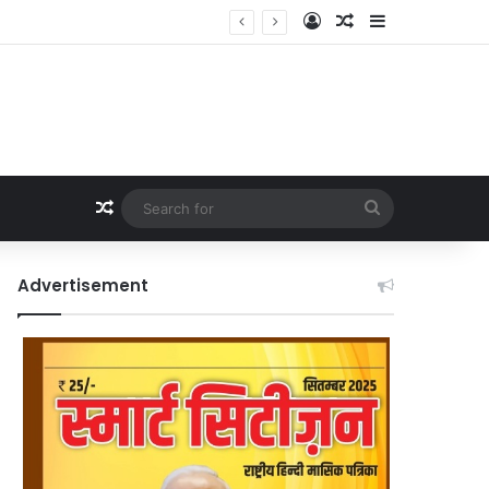
Log In
Random Article
Sidebar
Random Article
Search
for
Advertisement