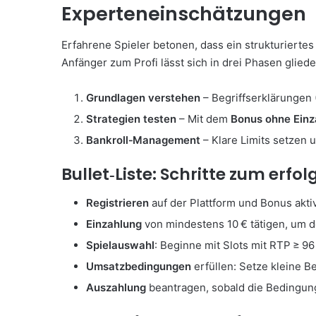
Experteneinschätzungen
Erfahrene Spieler betonen, dass ein strukturier
Anfänger zum Profi lässt sich in drei Phasen gliede
Grundlagen verstehen
– Begriffserklärungen (R
Strategien testen
– Mit dem
Bonus ohne Einz
Bankroll‑Management
– Klare Limits setzen 
Bullet‑Liste: Schritte zum erfo
Registrieren
auf der Plattform und Bonus akti
Einzahlung
von mindestens 10 € tätigen, um 
Spielauswahl
: Beginne mit Slots mit RTP ≥ 96 
Umsatzbedingungen
erfüllen: Setze kleine B
Auszahlung
beantragen, sobald die Bedingunge