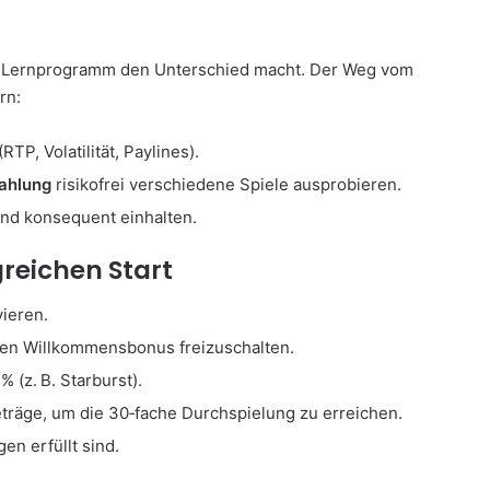
tes Lernprogramm den Unterschied macht. Der Weg vom
rn:
TP, Volatilität, Paylines).
ahlung
risikofrei verschiedene Spiele ausprobieren.
und konsequent einhalten.
lgreichen Start
vieren.
den Willkommensbonus freizuschalten.
% (z. B. Starburst).
eträge, um die 30‑fache Durchspielung zu erreichen.
n erfüllt sind.