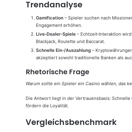
Trendanalyse
Gamification
– Spieler suchen nach Missionen 
Engagement erhöhen.
Live‑Dealer‑Spiele
– Echtzeit‑Interaktion wir
Blackjack, Roulette und Baccarat.
Schnelle Ein‑/Auszahlung
– Kryptowährungen
akzeptiert sowohl traditionelle Banken als auch
Rhetorische Frage
Warum sollte ein Spieler ein Casino wählen, das k
Die Antwort liegt in der Vertrauensbasis: Schnelle
fördern die Loyalität.
Vergleichsbenchmark