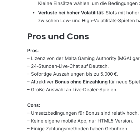
Kleine Einsätze wählen, um die Bedingungen z
Verluste bei hoher Volatilität
: Slots mit hohe
zwischen Low‑ und High‑Volatilitäts‑Spielen h
Pros und Cons
Pros:
– Lizenz von der Malta Gaming Authority (MGA) gara
– 24‑Stunden‑Live‑Chat auf Deutsch.
– Sofortige Auszahlungen bis zu 5.000 €.
– Attraktiver
Bonus ohne Einzahlung
für neue Spiel
– Große Auswahl an Live‑Dealer‑Spielen.
Cons:
– Umsatzbedingungen für Bonus sind relativ hoch.
– Keine eigene mobile App, nur HTML5‑Version.
– Einige Zahlungsmethoden haben Gebühren.