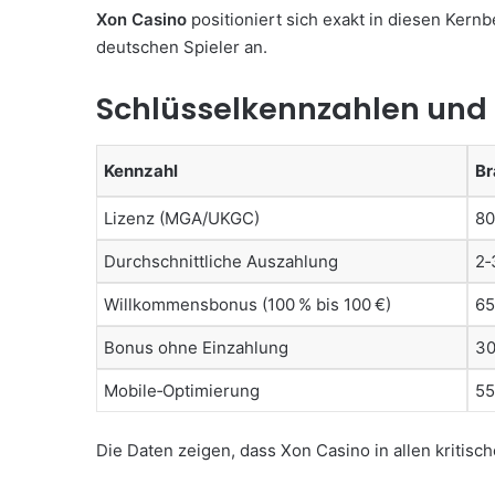
Xon Casino
positioniert sich exakt in diesen Kern
deutschen Spieler an.
Schlüsselkennzahlen und
Kennzahl
Br
Lizenz (MGA/UKGC)
80
Durchschnittliche Auszahlung
2‑
Willkommensbonus (100 % bis 100 €)
65
Bonus ohne Einzahlung
30
Mobile‑Optimierung
55
Die Daten zeigen, dass Xon Casino in allen kritisc