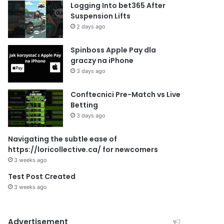
Logging Into bet365 After
Suspension Lifts
2 days ago
Spinboss Apple Pay dla
graczy na iPhone
3 days ago
Conftecnici Pre-Match vs Live
Betting
3 days ago
Navigating the subtle ease of
https://loricollective.ca/ for newcomers
3 weeks ago
Test Post Created
3 weeks ago
Advertisement