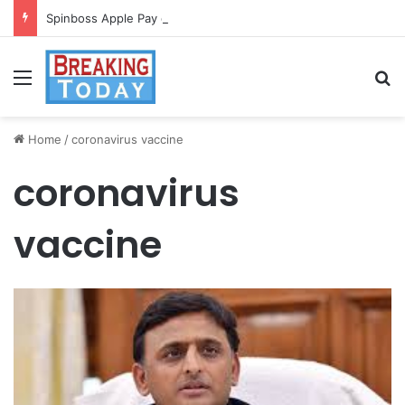
Spinboss Apple Pay dla graczy na iPhone
Menu
Se
Home
/
coronavirus vaccine
coronavirus
vaccine