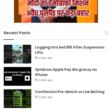
Recent Posts
Logging Into bet365 After Suspension
Lifts
4 days ago
Spinboss Apple Pay dla graczy na
iPhone
4 days ago
Conftecnici Pre-Match vs Live Betting
5 days ago