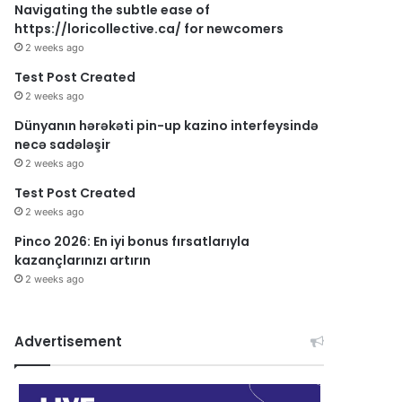
Navigating the subtle ease of
https://loricollective.ca/ for newcomers
2 weeks ago
Test Post Created
2 weeks ago
Dünyanın hərəkəti pin-up kazino interfeysində
necə sadələşir
2 weeks ago
Test Post Created
2 weeks ago
Pinco 2026: En iyi bonus fırsatlarıyla
kazançlarınızı artırın
2 weeks ago
Advertisement