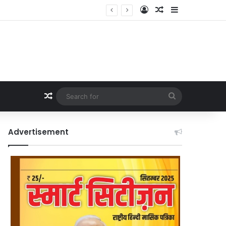
Log In
Random Article
Sidebar
Random Article
Search
for
Advertisement