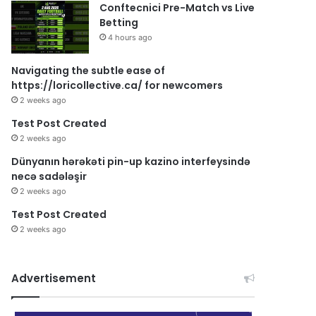
Conftecnici Pre-Match vs Live
Betting
4 hours ago
Navigating the subtle ease of
https://loricollective.ca/ for newcomers
2 weeks ago
Test Post Created
2 weeks ago
Dünyanın hərəkəti pin-up kazino interfeysində
necə sadələşir
2 weeks ago
Test Post Created
2 weeks ago
Advertisement