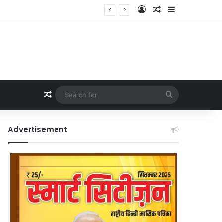
Log In
Random Article
Sidebar
Random Article
Search
for
Advertisement