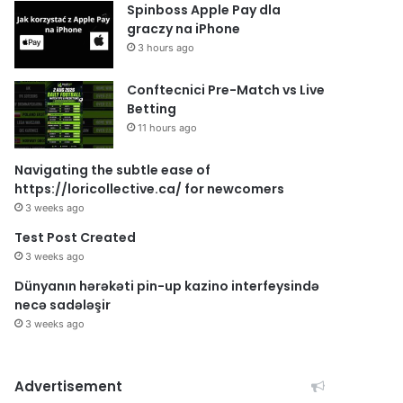
Spinboss Apple Pay dla
graczy na iPhone
3 hours ago
Conftecnici Pre-Match vs Live
Betting
11 hours ago
Navigating the subtle ease of
https://loricollective.ca/ for newcomers
3 weeks ago
Test Post Created
3 weeks ago
Dünyanın hərəkəti pin-up kazino interfeysində
necə sadələşir
3 weeks ago
Advertisement