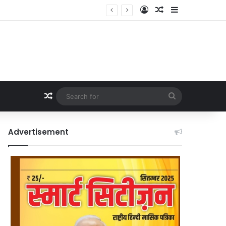
Log In
Random Article
Sidebar
Random Article
Search
for
Advertisement