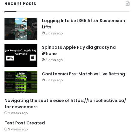
Recent Posts
Logging Into bet365 After Suspension
Lifts
3 days ago
Spinboss Apple Pay dla graczy na
iPhone
3 days ago
Conftecnici Pre-Match vs Live Betting
3 days ago
Navigating the subtle ease of https://loricollective.ca/
for newcomers
3 weeks ago
Test Post Created
3 weeks ago