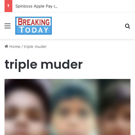
Spinboss Apple Pay dla graczy na iPhone
Menu
Se
Home
/
triple muder
triple muder