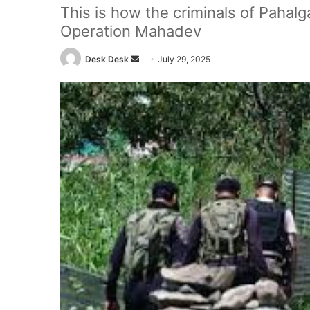
This is how the criminals of Pahalg
Operation Mahadev
Send
Desk Desk
July 29, 2025
an
email