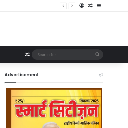
Log In
Random Article
Sidebar
Random Article
Search
for
Advertisement