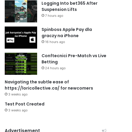
Logging Into bet365 After
Suspension Lifts
7 hours ago
Spinboss Apple Pay dla
graczy na iPhone
16 hours ago
Conftecnici Pre-Match vs Live
Betting
24 hours ago
Navigating the subtle ease of
https://loricollective.ca/ for newcomers
3 weeks ago
Test Post Created
3 weeks ago
Advertisement