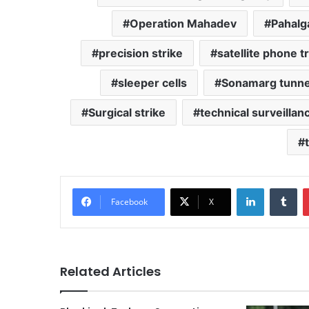
Operation Mahadev
Pahalg
precision strike
satellite phone t
sleeper cells
Sonamarg tunnel
Surgical strike
technical surveillan
LinkedIn
Tu
Facebook
X
Related Articles