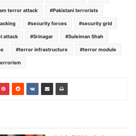
am terror attack
Pakistani terrorists
racking
security forces
security grid
 attack
Srinagar
Suleiman Shah
ce
terror infrastructure
terror module
terrorism
mblr
Pinterest
Reddit
VKontakte
Share via Email
Print