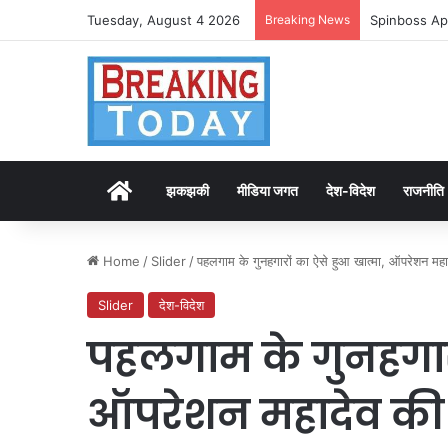
Tuesday, August 4 2026
Breaking News
Spinboss Ap
Home
झकझकी
मीडिया जगत
देश-विदेश
राजनीति
Home
/
Slider
/
पहलगाम के गुनहगारों का ऐसे हुआ खात्मा, ऑपरेशन मह
Slider
देश-विदेश
पहलगाम के गुनहगारो
ऑपरेशन महादेव की 