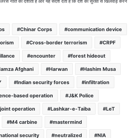
नीति को दर्शाता है और यह संदेश देता है कि देश की सुरक्षा से खिलवाड़ करने
ps
Chinar Corps
communication device
rorism
Cross-border terrorism
CRPF
llance
encounter
forest hideout
amza Afghani
Harwan
Hashim Musa
Y
Indian security forces
infiltration
igence-based operation
J&K Police
joint operation
Lashkar-e-Taiba
LeT
M4 carbine
mastermind
national security
neutralized
NIA