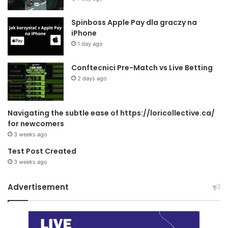
Spinboss Apple Pay dla graczy na
iPhone
1 day ago
Conftecnici Pre-Match vs Live Betting
2 days ago
Navigating the subtle ease of https://loricollective.ca/
for newcomers
3 weeks ago
Test Post Created
3 weeks ago
Advertisement