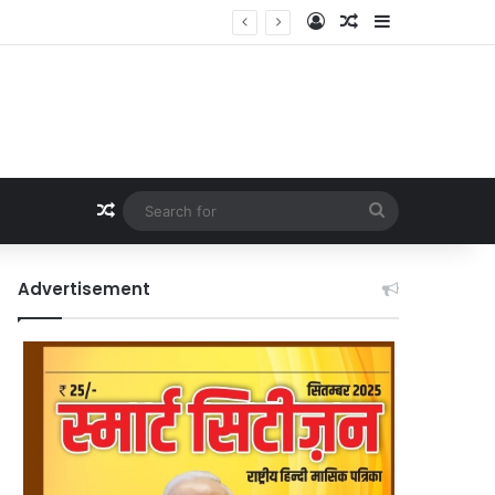
Log In
Random Article
Sidebar
Random Article
Search
for
Advertisement