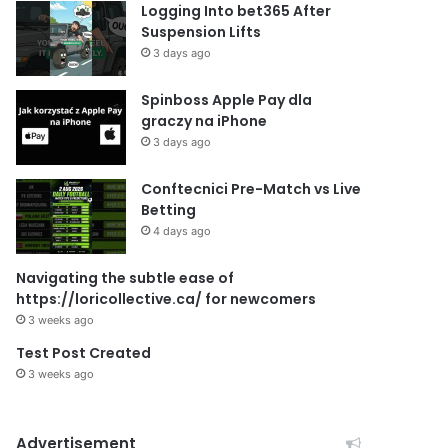
Logging Into bet365 After
Suspension Lifts
3 days ago
Spinboss Apple Pay dla
graczy na iPhone
3 days ago
Conftecnici Pre-Match vs Live
Betting
4 days ago
Navigating the subtle ease of
https://loricollective.ca/ for newcomers
3 weeks ago
Test Post Created
3 weeks ago
Advertisement