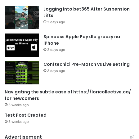
Logging Into bet365 After Suspension
Lifts
2 days ago
Spinboss Apple Pay dla graczy na
iPhone
2 days ago
Conftecnici Pre-Match vs Live Betting
3 days ago
Navigating the subtle ease of https://loricollective.ca/
for newcomers
3 weeks ago
Test Post Created
3 weeks ago
Advertisement