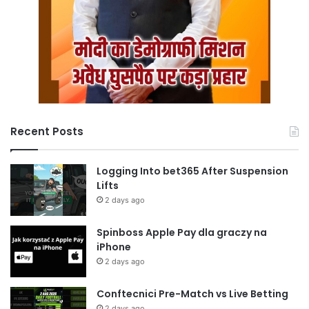
Recent Posts
Logging Into bet365 After Suspension
Lifts
2 days ago
Spinboss Apple Pay dla graczy na
iPhone
2 days ago
Conftecnici Pre-Match vs Live Betting
2 days ago