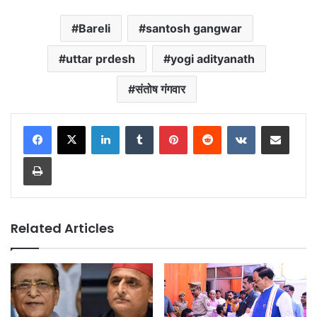
Bareli
santosh gangwar
uttar prdesh
yogi adityanath
संतोष गंगवार
LinkedIn
Tumblr
Pinterest
Reddit
VKontakte
Share via Email
Print
Related Articles