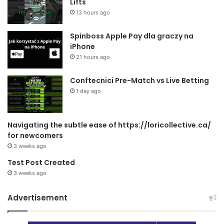
Lifts
13 hours ago
Spinboss Apple Pay dla graczy na
iPhone
21 hours ago
Conftecnici Pre-Match vs Live Betting
1 day ago
Navigating the subtle ease of https://loricollective.ca/
for newcomers
3 weeks ago
Test Post Created
3 weeks ago
Advertisement