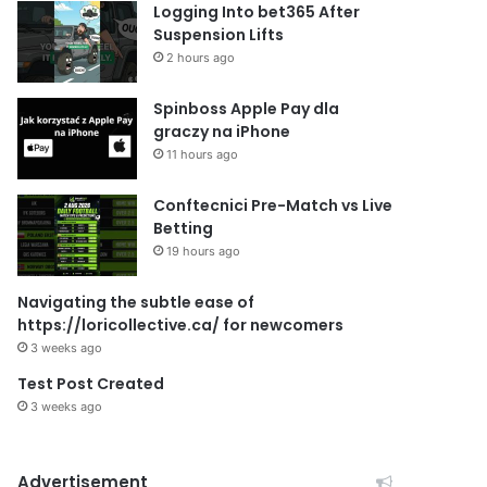
Logging Into bet365 After
Suspension Lifts
2 hours ago
Spinboss Apple Pay dla
graczy na iPhone
11 hours ago
Conftecnici Pre-Match vs Live
Betting
19 hours ago
Navigating the subtle ease of
https://loricollective.ca/ for newcomers
3 weeks ago
Test Post Created
3 weeks ago
Advertisement