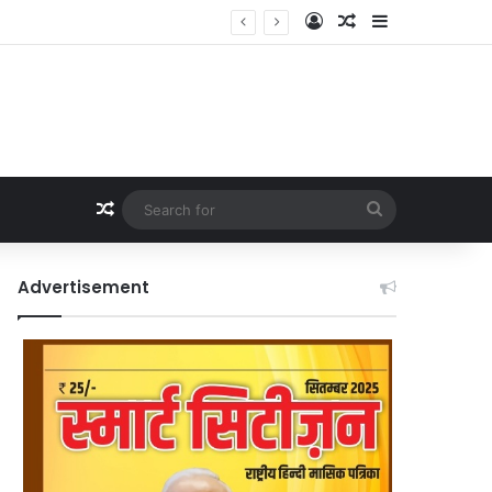
Log In
Random Article
Sidebar
Random Article
Search
for
Advertisement