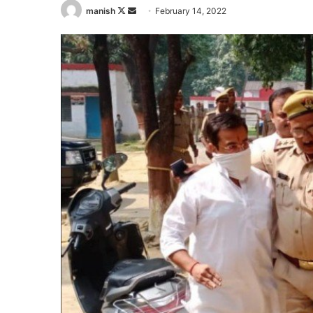
Follow
manish
February 14, 2022
on
Send
X
an
email