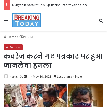
Dünyanın hərəkəti pin-up kazino interfeysində necə sadələşir
Menu
Se
Home
/
मीडिया जगत
मीडिया जगत
कवरेज करने गए पत्रकार पर हुआ
जानलेवा हमला
Follow
Send
manish
May 10, 2021
Less than a minute
on
an
X
email