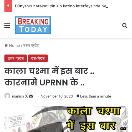
Dünyanın hərəkəti pin-up kazino interfeysində necə sadələşir
Menu
Se
Home
/
उत्तर प्रदेश
उत्तर प्रदेश
देश-विदेश
काला चश्मा में इस बार ..
कारनामे UPRNN के ..
Follow
Send
manish
November 16, 2020
Less than a minute
on
an
X
email