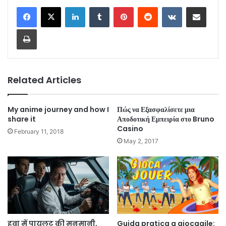
LinkedIn
Tumblr
Pinterest
Reddit
VKontakte
Share via Email
Print
Related Articles
My anime journey and how I
Πώς να Εξασφαλίσετε μια
share it
Αποδοτική Εμπειρία στο Bruno
Casino
February 11, 2018
May 2, 2017
हवा में पायलट की मनमानी,
Guida pratica a giocagile: