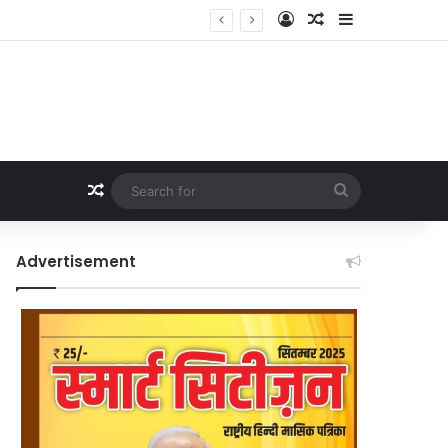
Log In
Random Article
Sidebar
Random Article
Search
for
Advertisement