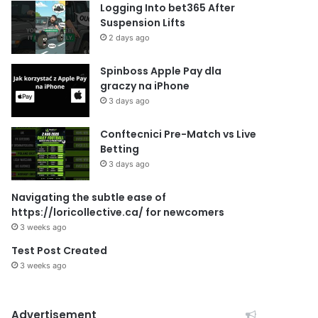
Logging Into bet365 After
Suspension Lifts
2 days ago
Spinboss Apple Pay dla
graczy na iPhone
3 days ago
Conftecnici Pre-Match vs Live
Betting
3 days ago
Navigating the subtle ease of
https://loricollective.ca/ for newcomers
3 weeks ago
Test Post Created
3 weeks ago
Advertisement