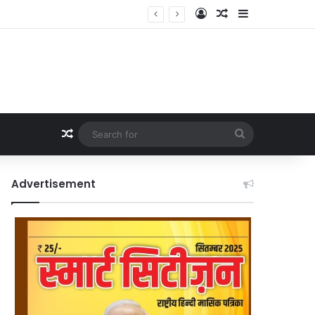
Log In
Random Article
Sidebar
Random Article
Search
for
Advertisement