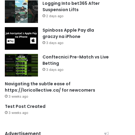
Logging Into bet365 After
Suspension Lifts
2 days ago
Spinboss Apple Pay dla
graczy na iPhone
3 days ago
Conftecnici Pre-Match vs Live
Betting
3 days ago
Navigating the subtle ease of
https://loricollective.ca/ for newcomers
3 weeks ago
Test Post Created
3 weeks ago
Advertisement