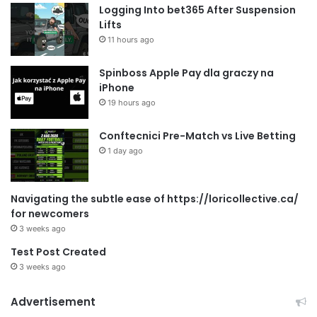
Logging Into bet365 After Suspension
Lifts
11 hours ago
Spinboss Apple Pay dla graczy na
iPhone
19 hours ago
Conftecnici Pre-Match vs Live Betting
1 day ago
Navigating the subtle ease of https://loricollective.ca/
for newcomers
3 weeks ago
Test Post Created
3 weeks ago
Advertisement