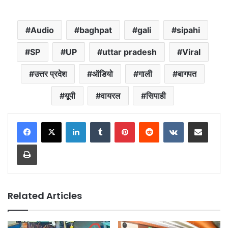
Audio
baghpat
gali
sipahi
SP
UP
uttar pradesh
Viral
उत्तर प्रदेश
ऑडियो
गाली
बागपत
यूपी
वायरल
सिपाही
LinkedIn
Tumblr
Pinterest
Reddit
VKontakte
Share via Email
Print
Related Articles