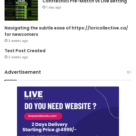
Conftecnici Pre-Match vs Live Betting
1 day ago
Navigating the subtle ease of https://loricollective.ca/
for newcomers
3 weeks ago
Test Post Created
3 weeks ago
Advertisement