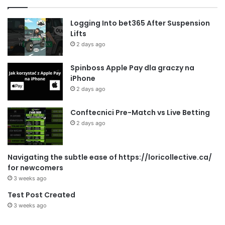
Logging Into bet365 After Suspension
Lifts
2 days ago
Spinboss Apple Pay dla graczy na
iPhone
2 days ago
Conftecnici Pre-Match vs Live Betting
2 days ago
Navigating the subtle ease of https://loricollective.ca/
for newcomers
3 weeks ago
Test Post Created
3 weeks ago