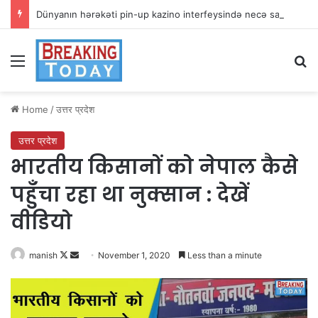
Dünyanın hərəkəti pin-up kazino interfeysində necə sadələşir
Menu
Se
Home
/
उत्तर प्रदेश
उत्तर प्रदेश
भारतीय किसानों को नेपाल कैसे
पहुँचा रहा था नुक्सान : देखें
वीडियो
Follow
Send
manish
November 1, 2020
Less than a minute
on
an
X
email