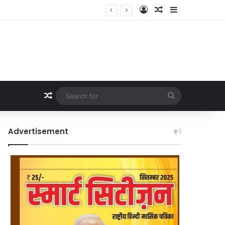
Log In
Random Article
Sidebar
Random Article
Search
for
Advertisement