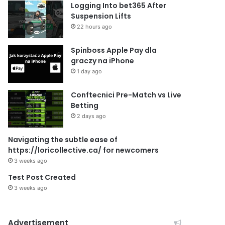
Logging Into bet365 After
Suspension Lifts
22 hours ago
Spinboss Apple Pay dla
graczy na iPhone
1 day ago
Conftecnici Pre-Match vs Live
Betting
2 days ago
Navigating the subtle ease of
https://loricollective.ca/ for newcomers
3 weeks ago
Test Post Created
3 weeks ago
Advertisement