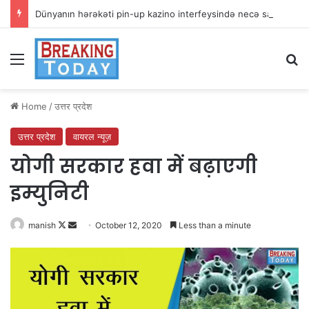
Dünyanın hərəkəti pin-up kazino interfeysində necə sadələşir
Menu
Se
Home
/
उत्तर प्रदेश
उत्तर प्रदेश
वायरल न्यूज़
योगी सरकार हवा में बढ़ाएगी
इम्युनिटी
Follow
Send
manish
October 12, 2020
Less than a minute
on
an
X
email