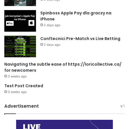
Spinboss Apple Pay dla graczy na
iPhone
2 days ago
Conftecnici Pre-Match vs Live Betting
2 days ago
Navigating the subtle ease of https://loricollective.ca/
for newcomers
3 weeks ago
Test Post Created
3 weeks ago
Advertisement