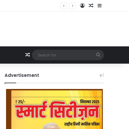
Log In
Random Article
Sidebar
Random Article
Search
for
Advertisement