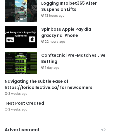
Logging Into bet365 After
Suspension Lifts
13 hours ago
Spinboss Apple Pay dla
graczy na iPhone
22 hours ago
Conftecnici Pre-Match vs Live
Betting
1 day ago
Navigating the subtle ease of
https://loricollective.ca/ for newcomers
3 weeks ago
Test Post Created
3 weeks ago
Advertisement