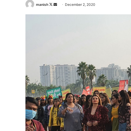
Follow
Send
manish
December 2, 2020
on
an
X
email