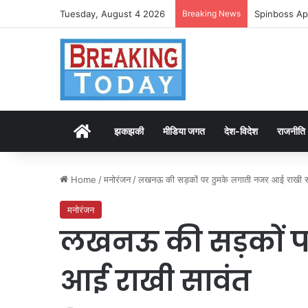
Tuesday, August 4 2026
Breaking News
Spinboss Ap
Home
झकझकी
मीडिया जगत
देश-विदेश
राजनीति
Home
/
मनोरंजन
/
लखनऊ की सड़कों पर ठुमके लगाती नजर आई राखी स
मनोरंजन
लखनऊ की सड़कों प
आई राखी सावंत