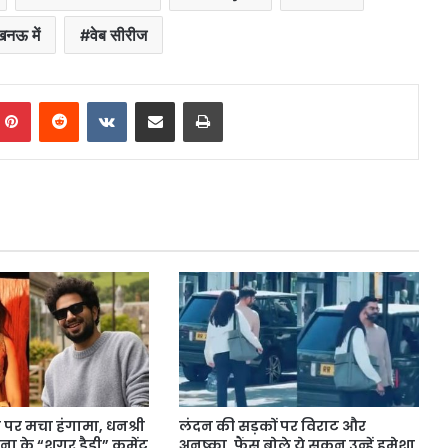
खनऊ में
वेब सीरीज
mblr
Pinterest
Reddit
VKontakte
Share via Email
Print
पर मचा हंगामा, धनश्री
लंदन की सड़कों पर विराट और
ैना के “शुगर डैडी” कमेंट
अनुष्का, फैंस बोले ये सुकून उन्हें हमेशा