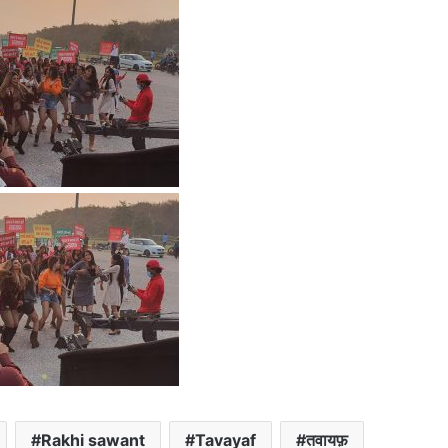
Rakhi sawant
Tavayaf
तवायफ़