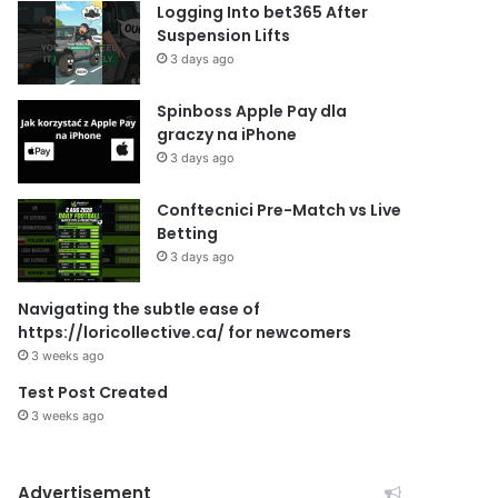
Logging Into bet365 After
Suspension Lifts
3 days ago
Spinboss Apple Pay dla
graczy na iPhone
3 days ago
Conftecnici Pre-Match vs Live
Betting
3 days ago
Navigating the subtle ease of
https://loricollective.ca/ for newcomers
3 weeks ago
Test Post Created
3 weeks ago
Advertisement