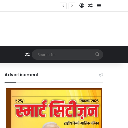
Log In
Random Article
Sidebar
Random Article
Search
for
Advertisement