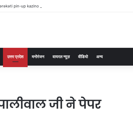
rəkəti pin-up kazino interfeysində necə sadələşir
उत्तर प्रदेश
मनोरंजन
वायरल न्यूज़
वीडियो
अन्य
पालीवाल जी ने पेपर