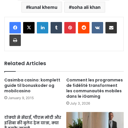
kunal khemu
soha ali khan
LinkedIn
Tumblr
Pinterest
Reddit
VKontakte
Share via Email
Print
Related Articles
Casimba casino: komplett
Comment les programmes
guide til bonuskoder og
de fidélité transforment
mobilcasino
les communautés mobiles
dans le iGaming
January 9, 2015
July 3, 2026
टोक्यो से सेंडाई, पीएम मोदी और
इशिबा की बुलेट ट्रेन यात्रा, क्या