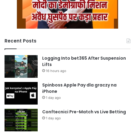
Recent Posts
Logging Into bet365 After Suspension
Lifts
16 hours ago
Spinboss Apple Pay dla graczy na
iPhone
1 day ago
Conftecnici Pre-Match vs Live Betting
1 day ago