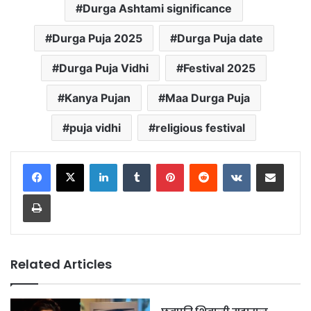
Durga Ashtami significance
Durga Puja 2025
Durga Puja date
Durga Puja Vidhi
Festival 2025
Kanya Pujan
Maa Durga Puja
puja vidhi
religious festival
LinkedIn
Tumblr
Pinterest
Reddit
VKontakte
Share via Email
Print
Related Articles