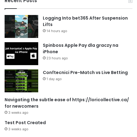
Recent Posts
Logging Into bet365 After Suspension
Lifts
14 hours ago
Spinboss Apple Pay dla graczy na
iPhone
23 hours ago
Conftecnici Pre-Match vs Live Betting
1 day ago
Navigating the subtle ease of https://loricollective.ca/
for newcomers
3 weeks ago
Test Post Created
3 weeks ago