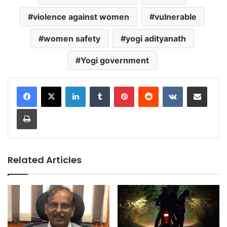
violence against women
vulnerable
women safety
yogi adityanath
Yogi government
LinkedIn
Tumblr
Pinterest
Reddit
VKontakte
Share via Email
Print
Related Articles