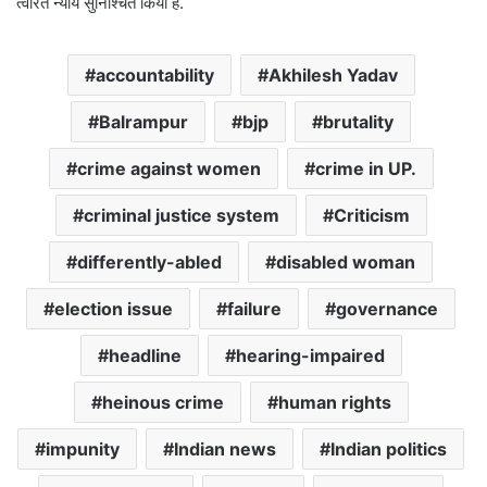
त्वरित न्याय सुनिश्चित किया है.
accountability
Akhilesh Yadav
Balrampur
bjp
brutality
crime against women
crime in UP.
criminal justice system
Criticism
differently-abled
disabled woman
election issue
failure
governance
headline
hearing-impaired
heinous crime
human rights
impunity
Indian news
Indian politics