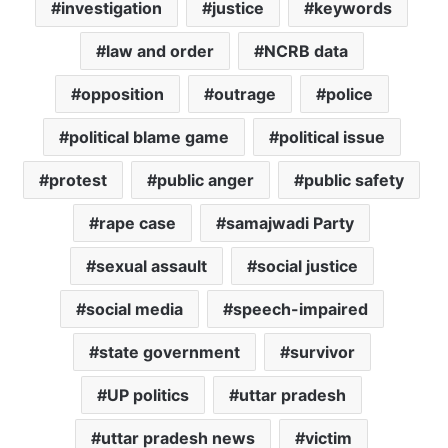
investigation
justice
keywords
law and order
NCRB data
opposition
outrage
police
political blame game
political issue
protest
public anger
public safety
rape case
samajwadi Party
sexual assault
social justice
social media
speech-impaired
state government
survivor
UP politics
uttar pradesh
uttar pradesh news
victim