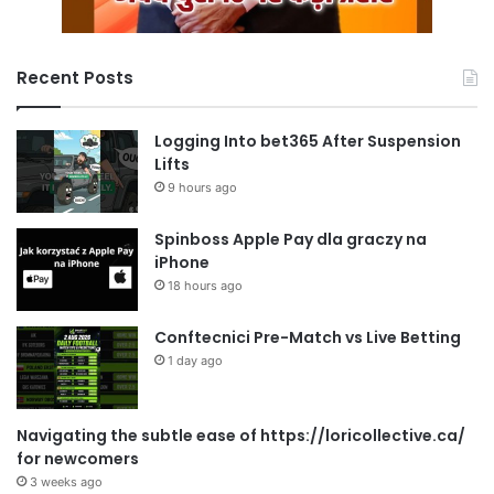
Recent Posts
Logging Into bet365 After Suspension
Lifts
9 hours ago
Spinboss Apple Pay dla graczy na
iPhone
18 hours ago
Conftecnici Pre-Match vs Live Betting
1 day ago
Navigating the subtle ease of https://loricollective.ca/
for newcomers
3 weeks ago