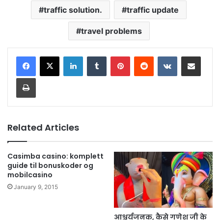
traffic solution.
traffic update
travel problems
LinkedIn
Tumblr
Pinterest
Reddit
VKontakte
Share via Email
Print
Related Articles
Casimba casino: komplett
guide til bonuskoder og
mobilcasino
January 9, 2015
आश्चर्यजनक, कैसे गणेश जी के