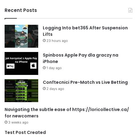
Recent Posts
Logging Into bet365 After Suspension
Lifts
23 hours ago
Spinboss Apple Pay dla graczy na
iPhone
1 day ago
Conftecnici Pre-Match vs Live Betting
2 days ago
Navigating the subtle ease of https://loricollective.ca/
for newcomers
3 weeks ago
Test Post Created