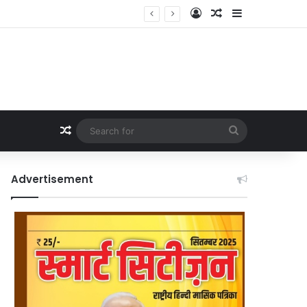
Log In
Random Article
Sidebar
Random Article
Search
for
Advertisement