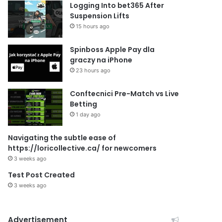
Logging Into bet365 After
Suspension Lifts
15 hours ago
Spinboss Apple Pay dla
graczy na iPhone
23 hours ago
Conftecnici Pre-Match vs Live
Betting
1 day ago
Navigating the subtle ease of
https://loricollective.ca/ for newcomers
3 weeks ago
Test Post Created
3 weeks ago
Advertisement