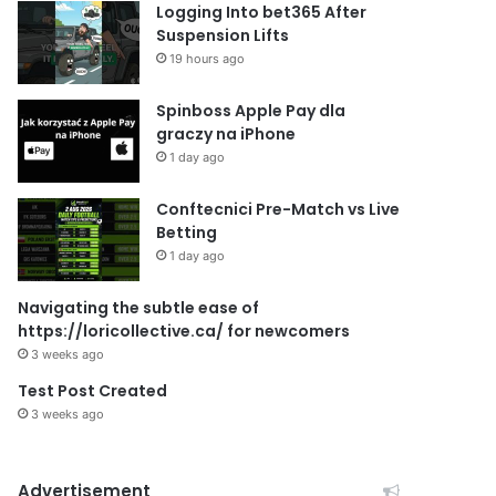
Logging Into bet365 After
Suspension Lifts
19 hours ago
Spinboss Apple Pay dla
graczy na iPhone
1 day ago
Conftecnici Pre-Match vs Live
Betting
1 day ago
Navigating the subtle ease of
https://loricollective.ca/ for newcomers
3 weeks ago
Test Post Created
3 weeks ago
Advertisement