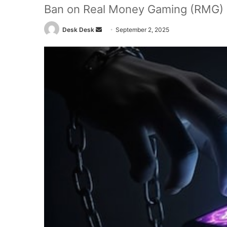
Ban on Real Money Gaming (RMG) in 
Send
Desk Desk
September 2, 2025
an
email