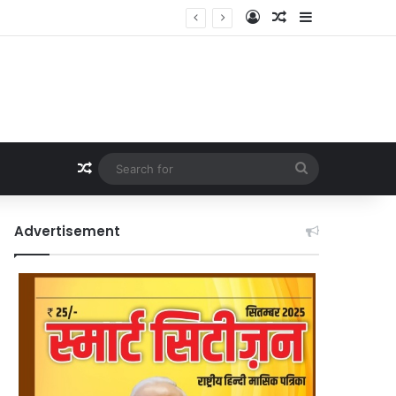
Log In
Random Article
Sidebar
Random Article
Search
for
Advertisement