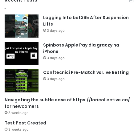
Logging Into bet365 After Suspension
Lifts
3 days ago
Spinboss Apple Pay dla graczy na
iPhone
3 days ago
Conftecnici Pre-Match vs Live Betting
3 days ago
Navigating the subtle ease of https://loricollective.ca/
for newcomers
3 weeks ago
Test Post Created
3 weeks ago