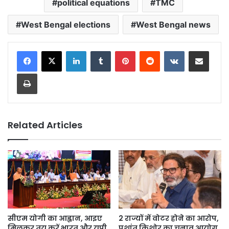
political equations
TMC
West Bengal elections
West Bengal news
LinkedIn
Tumblr
Pinterest
Reddit
VKontakte
Share via Email
Print
Related Articles
सीएम योगी का आह्वान, आइए
2 राज्यों में वोटर होने का आरोप,
मिलकर तय करें भारत और यूपी
प्रशांत किशोर का चुनाव आयोग