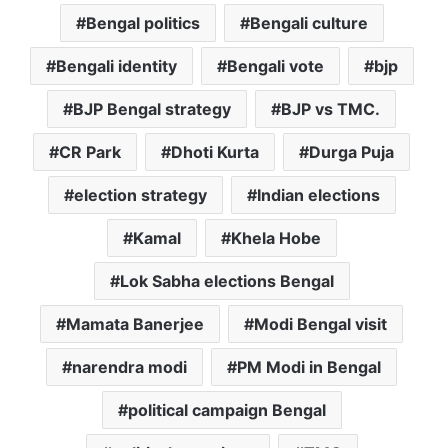
Bengal politics
Bengali culture
Bengali identity
Bengali vote
bjp
BJP Bengal strategy
BJP vs TMC.
CR Park
Dhoti Kurta
Durga Puja
election strategy
Indian elections
Kamal
Khela Hobe
Lok Sabha elections Bengal
Mamata Banerjee
Modi Bengal visit
narendra modi
PM Modi in Bengal
political campaign Bengal