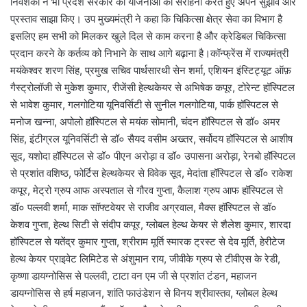
निवेशकों ने भी प्रदेश सरकार की योजनाओं की सराहना करते हुए अपने सुझाव और
प्रस्ताव साझा किए। उप मुख्यमंत्री ने कहा कि चिकित्सा क्षेत्र सेवा का विभाग है
इसलिए हम सभी को मिलकर खुले दिल से काम करना है और क्रेडिबल चिकित्सा
प्रदान करने के कर्तव्य को निभाने के साथ आगे बढ़ाना है।कॉन्फ्रेंस में राज्यमंत्री
मयंकेश्वर शरण सिंह, प्रमुख सचिव पार्थसारथी सेन शर्मा, एशियन इंस्टिट्यूट ऑफ़
गैस्ट्रोलॉजी से मुकेश कुमार, रीजेंसी हेल्थकेयर से अभिषेक कपूर, टोरेन्ट हॉस्पिटल
से भावेश कुमार, गलगोटिया यूनिवर्सिटी से सुनील गलगोटिया, पार्क हॉस्पिटल से
मनोज खन्ना, अपोलो हॉस्पिटल से मयंक सोमानी, चंदन हॉस्पिटल से डॉ० अमर
सिंह, इंटीग्रल यूनिवर्सिटी से डॉ० सैयद वसीम अख्तर, सर्वोदय हॉस्पिटल से आशीष
सूद, यशोदा हॉस्पिटल से डॉ० पीएन अरोड़ा व डॉ० उपासना अरोड़ा, रेनबो हॉस्पिटल
से प्रशांत वशिष्ठ, फोर्टिस हेल्थकेयर से विवेक सूद, मेदांता हॉस्पिटल से डॉ० राकेश
कपूर, मेट्रो ग्रुप आफ अस्पताल से गौरव गुप्ता, कैलाश ग्रुप आफ हॉस्पिटल से
डॉ० पल्लवी शर्मा, माक सॉफ्टवेयर से राजीव अग्रवाल, मैक्स हॉस्पिटल से डॉ०
केशव गुप्ता, हेल्थ सिटी से संदीप कपूर, ग्लोबल हेल्थ केयर से शैलेश कुमार, शारदा
हॉस्पिटल से यतेंद्र कुमार गुप्ता, श्रीराम मूर्ति स्मारक ट्रस्ट से देव मूर्ति, हेरीटेज
हेल्थ केयर प्राइवेट लिमिटेड से अंशुमान राय, जीवीके ग्रुप से टीवीएस के रेडी,
कृष्णा डायग्नोसिस से पल्लवी, टाटा वन एम जी से प्रशांत टंडन, महाजन
डायग्नोसिस से हर्ष महाजन, शांति फाउंडेशन से विनय श्रीवास्तव, ग्लोबल हेल्थ