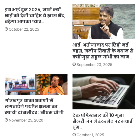
इस भाई दूज 2025, जानें क्यों
भाई को देनी चाहिए ये ख़ास भेंट,
बढ़ेगा आपका प्यार…
October 22, 2025
भाई-भतीजावाद पर छिड़ी नई
बहस, मनीष तिवारी के बयान से
क्यों जुड़ा राहुल गांधी का नाम…
September 23, 2025
गोरखपुर आकाशवाणी में
लगवाएंगे पर्याप्त क्षमता का
स्थायी ट्रांसमीटर : सीएम योगी
टेक प्रोफेशनल की 10 गुना
November 25, 2020
सैलरी जंप ने इंटरनेट पर मचाई
धूम…
October 1, 2025