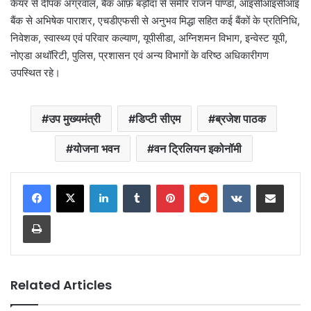
केयर से दीपक अग्रवाल, बैंक ऑफ़ बड़ौदा से समीर राजन पाण्डा, आइसीआइसीआइ
बैंक से अभिषेक पाराशर, एचडीएफसी से अनुभव मिद्धा सहित कई बैंकों के प्रतिनिधि,
निवेशक, स्वास्थ्य एवं परिवार कल्याण, यूपीसीडा, अग्निशमन विभाग, इन्वेस्ट यूपी,
नोएडा अथॉरिटी, पुलिस, प्रशासन एवं अन्य विभागों के वरिष्ठ अधिकारीगण
उपस्थित रहे।
उप मुख्यमंत्री
डिप्टी सीएम
ब्रजेश पाठक
योजना भवन
वन ट्रिलियन इकोनॉमी
LinkedIn
Tumblr
Pinterest
Reddit
VKontakte
Share via Email
Print
Related Articles