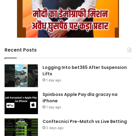
Recent Posts
Logging Into bet365 After Suspension
Lifts
1 day ago
Spinboss Apple Pay dla graczy na
iPhone
1 day ago
Conftecnici Pre-Match vs Live Betting
2 days ago