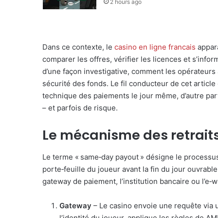
2 hours ago
Dans ce contexte, le
casino en ligne francais
appara
comparer les offres, vérifier les licences et s’info
d’une façon investigative, comment les opérateurs a
sécurité des fonds. Le fil conducteur de cet articl
technique des paiements le jour même, d’autre par
– et parfois de risque.
Le mécanisme des retrait
Le terme « same‑day payout » désigne le processus
porte‑feuille du joueur avant la fin du jour ouvrable
gateway de paiement, l’institution bancaire ou l’e‑w
Gateway
– Le casino envoie une requête via u
l’identité du joueur, applique les règles de A