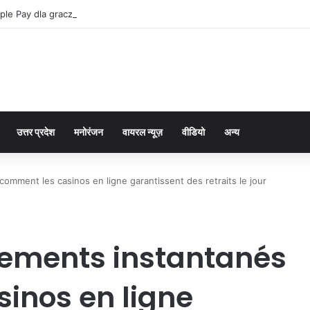
ple Pay dla graczy na iPhone
उत्तर प्रदेश
मनोरंजन
वायरल न्यूज़
वीडियो
अन्य
omment les casinos en ligne garantissent des retraits le jour
iements instantanés
sinos en ligne