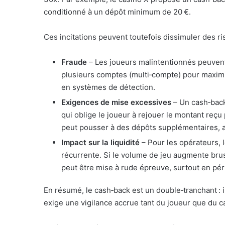
conditionné à un dépôt minimum de 20 €.
Ces incitations peuvent toutefois dissimuler des ri
Fraude
– Les joueurs malintentionnés peuven
plusieurs comptes (multi‑compte) pour maximis
en systèmes de détection.
Exigences de mise excessives
– Un cash‑back
qui oblige le joueur à rejouer le montant reçu 
peut pousser à des dépôts supplémentaires, a
Impact sur la liquidité
– Pour les opérateurs, 
récurrente. Si le volume de jeu augmente brus
peut être mise à rude épreuve, surtout en pério
En résumé, le cash‑back est un double‑tranchant : i
exige une vigilance accrue tant du joueur que du c