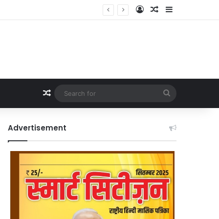
Log In
Random Article
Sidebar
Random Article
Search
for
Advertisement