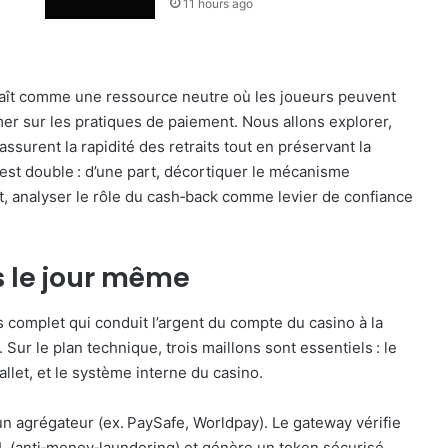
11 hours ago
ît comme une ressource neutre où les joueurs peuvent
rmer sur les pratiques de paiement. Nous allons explorer,
ssurent la rapidité des retraits tout en préservant la
e est double : d’une part, décortiquer le mécanisme
t, analyser le rôle du cash‑back comme levier de confiance
s le jour même
 complet qui conduit l’argent du compte du casino à la
. Sur le plan technique, trois maillons sont essentiels : le
allet, et le système interne du casino.
n agrégateur (ex. PaySafe, Worldpay). Le gateway vérifie
ML (anti‑money‑laundering) et génère un token sécurisé.