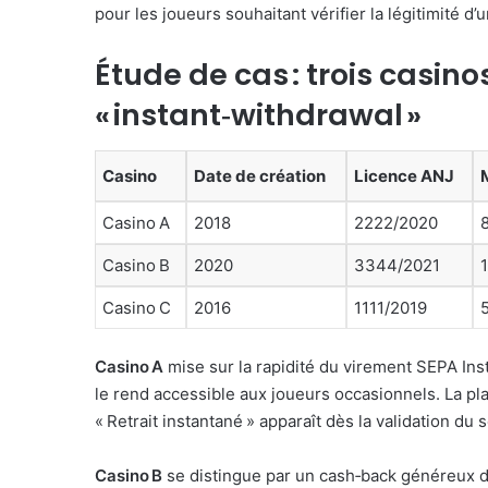
pour les joueurs souhaitant vérifier la légitimité d’
Étude de cas : trois casin
« instant‑withdrawal »
Casino
Date de création
Licence ANJ
Casino A
2018
2222/2020
Casino B
2020
3344/2021
Casino C
2016
1111/2019
Casino A
mise sur la rapidité du virement SEPA Ins
le rend accessible aux joueurs occasionnels. La pl
« Retrait instantané » apparaît dès la validation du 
Casino B
se distingue par un cash‑back généreux de