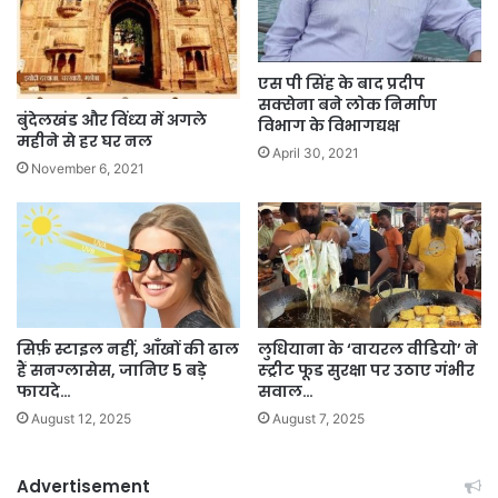
एस पी सिंह के बाद प्रदीप
सक्सेना बने लोक निर्माण
बुंदेलखंड और विंध्‍य में अगले
विभाग के विभागद्यक्ष
महीने से हर घर नल
April 30, 2021
November 6, 2021
सिर्फ़ स्टाइल नहीं, आँखों की ढाल
लुधियाना के ‘वायरल वीडियो’ ने
हैं सनग्लासेस, जानिए 5 बड़े
स्ट्रीट फूड सुरक्षा पर उठाए गंभीर
फायदे…
सवाल…
August 12, 2025
August 7, 2025
Advertisement