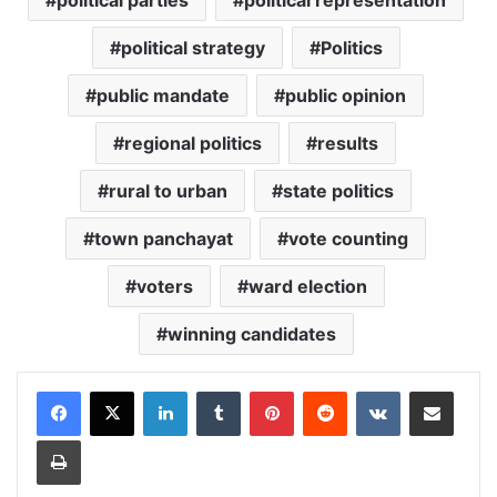
political parties
political representation
political strategy
Politics
public mandate
public opinion
regional politics
results
rural to urban
state politics
town panchayat
vote counting
voters
ward election
winning candidates
LinkedIn
Tumblr
Pinterest
Reddit
VKontakte
Share via Email
Print